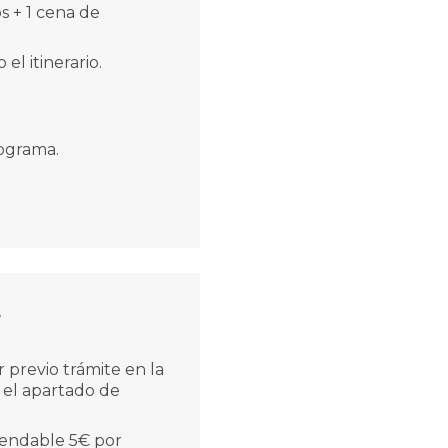
s + 1 cena de
el itinerario.
rograma.
e
 previo trámite en la
 el apartado de
mendable 5€ por