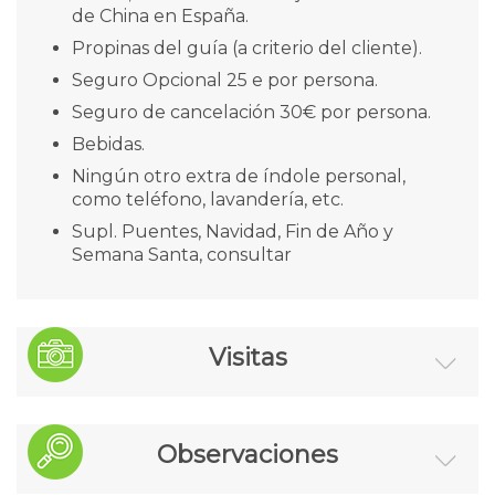
de China en España.
Propinas del guía (a criterio del cliente).
Seguro Opcional 25 e por persona.
Seguro de cancelación 30€ por persona.
Bebidas.
Ningún otro extra de índole personal,
como teléfono, lavandería, etc.
Supl. Puentes, Navidad, Fin de Año y
Semana Santa, consultar
Visitas
Beijing: Palacio Imperial, Plaza de Tian An
Observaciones
Men,Palacio de Verano, Gran Muralla, Nido
del Pájaro y Cubo del Agua (solo el