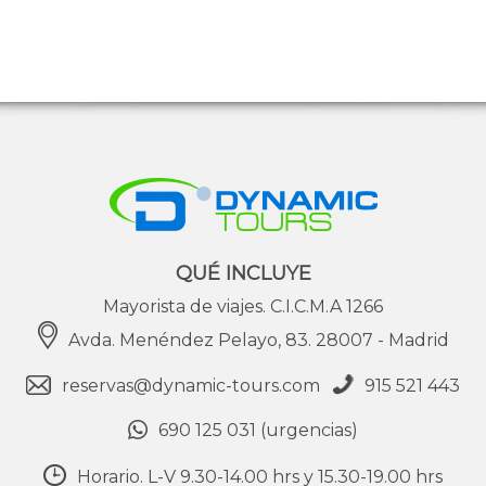
la cena de bienvenida degustando el delicioso
Pato Laqueado de Beijing. Alojamiento.
5 - BEIJING - XI’AN
Desayuno. Visita del Templo del Cielo,
construido en 1420 con una superficie de 267
ha, donde los emperadores rezaban por las
buenas cosechas. Almuerzo. Por la tarde,
traslado a la estación de tren para tomar el
TREN DE ALTA VELOCIDAD en la Clase Turista
a Xi´an, antigua capital de China con 3.000
QUÉ INCLUYE
años de existencia, única capital amurallada y
Mayorista de viajes. C.I.C.M.A 1266
punto de partida de la famosa “Ruta de la
Seda”. Llegada a Xi´an .Traslado al hotel.
Avda. Menéndez Pelayo, 83. 28007 - Madrid
Alojamiento.
reservas@dynamic-tours.com
915 521 443
6 - XI’AN
690 125 031 (urgencias)
Desayuno. Hoy visitaremos el famoso Museo de
Horario. L-V 9.30-14.00 hrs y 15.30-19.00 hrs
Guerreros y Corceles de Terracota, en el que