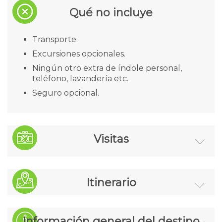
Qué no incluye
Transporte.
Excursiones opcionales.
Ningún otro extra de índole personal,
teléfono, lavandería etc.
Seguro opcional.
Visitas
1 Baño Cleopatra para dos.
Itinerario
1 Cena para dos (bebidas no incluidas).
10% descuento en tratamientos SPA.
L
M
X
J
V
S
D
Información general del destino