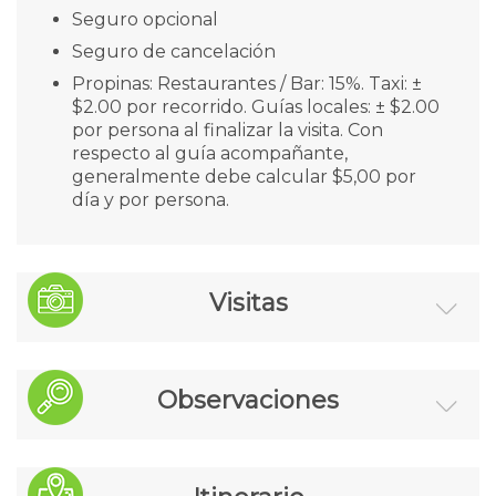
Seguro opcional
Seguro de cancelación
Propinas: Restaurantes / Bar: 15%. Taxi: ±
$2.00 por recorrido. Guías locales: ± $2.00
por persona al finalizar la visita. Con
respecto al guía acompañante,
generalmente debe calcular $5,00 por
día y por persona.
Visitas
Toronto: antiguo y nuevo City Hall, el
Observaciones
Parlamento, el Barrio Chino, la
Universidad, la Torre CN (entrada no
incluida).
El desarrollo de las visitas puede ser
Niágara: paseo en barco « Voyage to the
modificado, no alterando la realización de